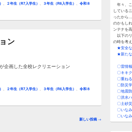
）
、
２年生（R7入学生）
、
３年生（R6入学生）
、
令和８
年々、こ
している
ったから
のかもし
ンテナを
以下のリ
ョン
の時を考
★安全な登
★新たな
会が企画した全校レクリエーション
〇雷情報
〇キキク
ョン
〇重ねる
〇防災学
）
、
２年生（R7入学生）
、
３年生（R6入学生）
、
令和８
〇地震防
〇洪水ハ
〇土砂災
〇いなみ
〇いなみ
新しい投稿
→