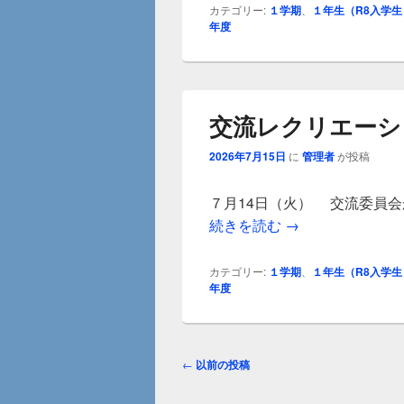
カテゴリー:
１学期
、
１年生（R8入学生
年度
交流レクリエーシ
2026年7月15日
に
管理者
が投稿
７月14日（火） 交流委員
交流レクリエーシ
続きを読む
→
カテゴリー:
１学期
、
１年生（R8入学生
年度
投
←
以前の投稿
稿
ナ