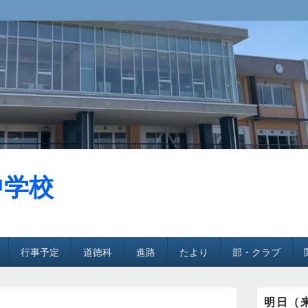
中学校
行事予定
道徳科
進路
たより
部・クラブ
メ
明日（
イ