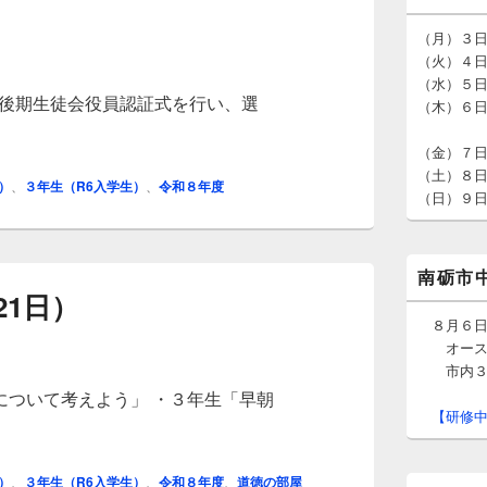
ン
サ
（月）３
イ
（火）４
ド
（水）５
バ
度後期生徒会役員認証式を行い、選
（木）６
ー
北信越
ウ
ィ
（金）７
ジ
（土）８
）
、
３年生（R6入学生）
、
令和８年度
ェ
（日）９
ッ
ト
エ
リ
南砺市
ア
21日）
８月６日（
オースト
市内３校
について考えよう」 ・３年生「早朝
【研修中
21日）
）
、
３年生（R6入学生）
、
令和８年度
、
道徳の部屋