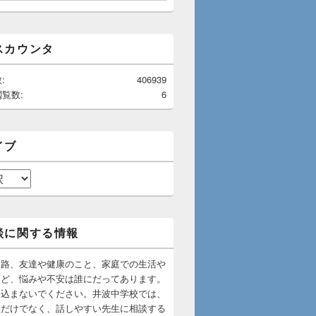
スカウンタ
:
406939
覧数:
6
イブ
談に関する情報
路、友達や健康のこと、家庭での生活や
など、悩みや不安は誰にだってあります。
え込まないでください。井波中学校では、
生だけでなく、話しやすい先生に相談する