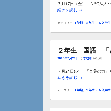
７月17日（金） NPO法人
２年生 いのちの
続きを読む
→
カテゴリー:
１学期
、
２年生（R7入学生
２年生 国語 「
2026年7月21日
に
管理者
が投稿
７月21日(火) 「言葉の力
２年生 国語 「
続きを読む
→
カテゴリー:
１学期
、
２年生（R7入学生