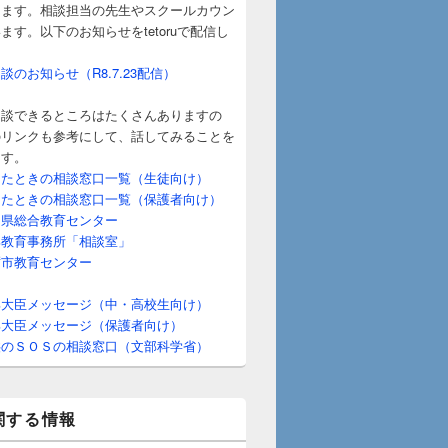
きます。相談担当の先生やスクールカウン
ます。以下のお知らせをtetoruで配信し
。
お知らせ（R8.7.23配信）
談できるところはたくさんありますの
のリンクも参考にして、話してみることを
ます。
ときの相談窓口一覧（生徒向け）
ときの相談窓口一覧（保護者向け）
総合教育センター
育事務所「相談室」
教育センター
臣メッセージ（中・高校生向け）
臣メッセージ（保護者向け）
ＳＯＳの相談窓口（文部科学省）
関する情報