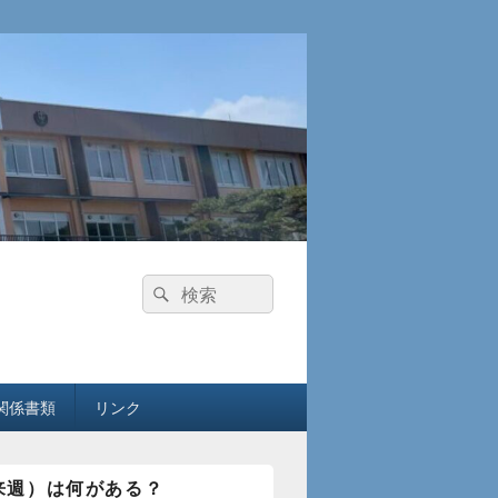
検
検
索:
索
関係書類
リンク
来週）は何がある？