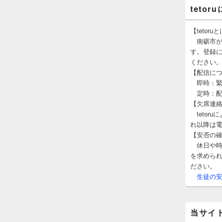
tetor
【tetoru
南砺市が
す。登録
ください
【配信に
即時：緊
定時：配付
【欠席連
tetor
れ以降は
【安否の
休日や時
を求めら
ださい。
生徒の安否
当サイ