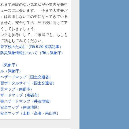
れまで経験のない気象状況や災害が発生
ニュースに出会います。「今まで大丈夫だ
…」は通用しない世の中になってきている
れません。安全な生活、登下校に向けてア
高くしておきましょう。
ンクを参考にして、ご家庭でも、もしも
えて話をしてみてください。
下校のために（R8.5.29 投稿記事）
防災気象情報について（R8～気象庁）
（気象庁）
ル（気象庁）
ハザードマップ（国土交通省）
習ポータルサイト（国土交通省）
災マップ（南砺市）
ザードマップ（南砺市）
害ハザードマップ（井波地域）
安全マップ（井波地区）
安全マップ（山野・高瀬・南山見）