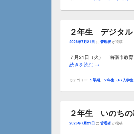
２年生 デジタル
2026年7月21日
に
管理者
が投稿
７月21日（火） 南砺市教
２年生 デジタル
続きを読む
→
カテゴリー:
１学期
、
２年生（R7入学生
２年生 いのちの
2026年7月21日
に
管理者
が投稿