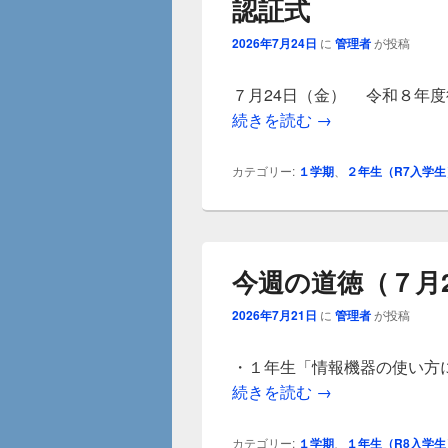
認証式
ュ
ー
2026年7月24日
に
管理者
が投稿
７月24日（金） 令和８年
認証式
続きを読む
→
カテゴリー:
１学期
、
２年生（R7入学生
今週の道徳（７月
2026年7月21日
に
管理者
が投稿
・１年生「情報機器の使い方
今週の道徳（７月
続きを読む
→
カテゴリー:
１学期
、
１年生（R8入学生