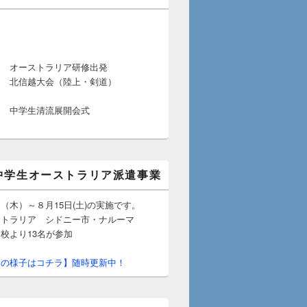
日
日
日
日 オーストラリア研修出発
大会（陸上・剣道）
日
日 中学生清流展開会式
日
中学生オーストラリア派遣事業
木）～８月15日(土)の実施です。
ラリア シドニー市・ナルーマ
より13名が参加
の様子はコチラ】随時更新中！