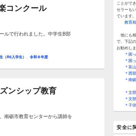
ことがで
奏楽コンクール
セラーもい
ています
教育相談の
ホールで行われました。中学生B部
他にも相
奏楽コンクール
で、下記
お勧めし
＊困った
生（R6入学生）
、
令和８年度
＊困った
＊富山県
＊西部教
＊南砺市
ズンシップ教育
＊文部大
＊文部大
＊子供の
に、南砺市教育センターから講師を
ズンシップ教育
安全に