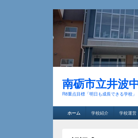
南砺市立井波
R8重点目標「明日も成長できる学校」
メ
ホーム
学校紹介
学校運営
イ
ン
メ
ニ