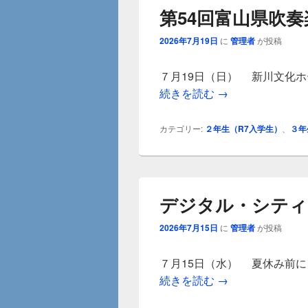
第54回富山県吹
2026年7月19日
に
管理者
が投稿
７月19日（日） 新川文化
第54回富山県吹
続きを読む
→
カテゴリー:
２年生（R7入学生）
、
３年
デジタル・シティ
2026年7月15日
に
管理者
が投稿
７月15日（水） 夏休み前
デジタル・シティ
続きを読む
→