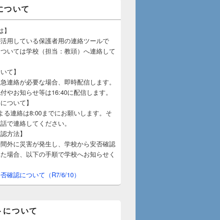
uについて
とは】
活用している保護者用の連絡ツールで
については学校（担当：教頭）へ連絡して
。
ついて】
急連絡が必要な場合、即時配信します。
やお知らせ等は16:40に配信します。
絡について】
uによる連絡は8:00までにお願いします。そ
電話で連絡してください。
確認方法】
間外に災害が発生し、学校から安否確認
れた場合、以下の手順で学校へお知らせく
確認について（R7/6/10）
トについて