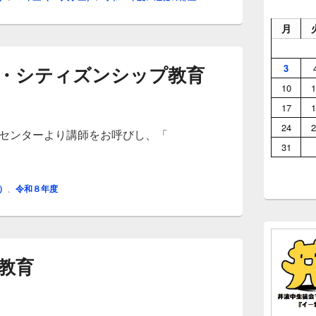
月
・シティズンシップ教育
3
10
1
17
1
24
2
育センターより講師をお呼びし、「
31
・シティズンシップ教育
）
、
令和８年度
教育