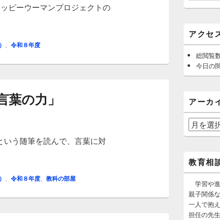
ハッピーウーマンプロジェクトの
教育
アクセ
）
、
令和８年度
総閲覧数
今日の閲
言葉の力」
アーカ
ア
ー
」という随筆を読んで、言葉に対
カ
言葉の力」
イ
教育相
ブ
）
、
令和８年度
、
教科の部屋
学習や進
親子関係
一人で抱
担任の先