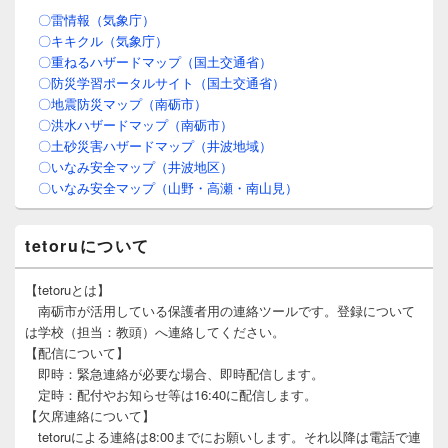
〇雷情報（気象庁）
〇キキクル（気象庁）
〇重ねるハザードマップ（国土交通省）
〇防災学習ポータルサイト（国土交通省）
〇地震防災マップ（南砺市）
〇洪水ハザードマップ（南砺市）
〇土砂災害ハザードマップ（井波地域）
〇いなみ安全マップ（井波地区）
〇いなみ安全マップ（山野・高瀬・南山見）
tetoruについて
【tetoruとは】
南砺市が活用している保護者用の連絡ツールです。登録について
は学校（担当：教頭）へ連絡してください。
【配信について】
即時：緊急連絡が必要な場合、即時配信します。
定時：配付やお知らせ等は16:40に配信します。
【欠席連絡について】
tetoruによる連絡は8:00までにお願いします。それ以降は電話で連