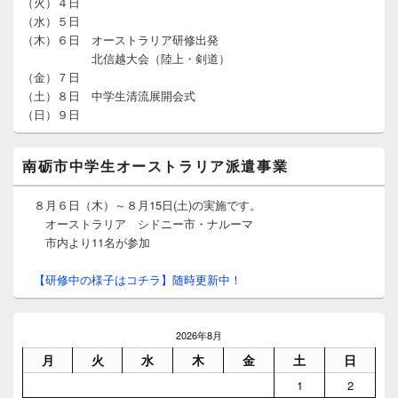
シ
（火）４日
ド
ョ
（水）５日
バ
ン
（木）６日 オーストラリア研修出発
ー
北信越大会（陸上・剣道）
ウ
ィ
（金）７日
ジ
（土）８日 中学生清流展開会式
ェ
（日）９日
ッ
ト
エ
南砺市中学生オーストラリア派遣事業
リ
ア
８月６日（木）～８月15日(土)の実施です。
オーストラリア シドニー市・ナルーマ
市内より11名が参加
【研修中の様子はコチラ】随時更新中！
2026年8月
月
火
水
木
金
土
日
1
2