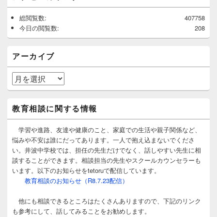
総閲覧数:
407758
今日の閲覧数:
208
アーカイブ
ア
ー
カ
イ
教育相談に関する情報
ブ
学習や進路、友達や健康のこと、家庭での生活や親子関係など、
悩みや不安は誰にだってあります。一人で抱え込まないでくださ
い。井波中学校では、担任の先生だけでなく、話しやすい先生に相
談することができます。相談担当の先生やスクールカウンセラーも
います。以下のお知らせをtetoruで配信しています。
教育相談のお知らせ（R8.7.23配信）
他にも相談できるところはたくさんありますので、下記のリンク
も参考にして、話してみることをお勧めします。