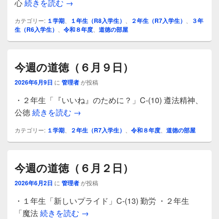
今週の道徳（６月16日）
心
続きを読む
→
カテゴリー:
１学期
、
１年生（R8入学生）
、
２年生（R7入学生）
、
３年
生（R6入学生）
、
令和８年度
、
道徳の部屋
今週の道徳（６月９日）
2026年6月9日
に
管理者
が投稿
・２年生「『いいね』のために？」C-(10) 遵法精神、
今週の道徳（６月９日）
公徳
続きを読む
→
カテゴリー:
１学期
、
２年生（R7入学生）
、
令和８年度
、
道徳の部屋
今週の道徳（６月２日）
2026年6月2日
に
管理者
が投稿
・１年生「新しいプライド」C-(13) 勤労 ・２年生
今週の道徳（６月２日）
「魔法
続きを読む
→