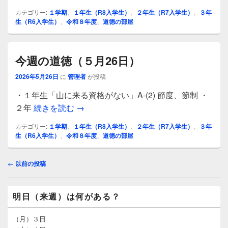
カテゴリー:
１学期
、
１年生（R8入学生）
、
２年生（R7入学生）
、
３年
生（R6入学生）
、
令和８年度
、
道徳の部屋
今週の道徳（５月26日）
2026年5月26日
に
管理者
が投稿
・１年生「山に来る資格がない」A-(2) 節度、節制 ・
今週の道徳（５月26日）
２年
続きを読む
→
カテゴリー:
１学期
、
１年生（R8入学生）
、
２年生（R7入学生）
、
３年
生（R6入学生）
、
令和８年度
、
道徳の部屋
投
←
以前の投稿
稿
ナ
メ
ビ
明日（来週）は何がある？
イ
ゲ
ン
ー
サ
（月）３日
イ