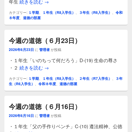
今週の道徳（６月30日）
年生
続きを読む
→
カテゴリー:
１学期
、
１年生（R8入学生）
、
３年生（R6入学生）
、
令和
８年度
、
道徳の部屋
今週の道徳（６月23日）
2026年6月23日
に
管理者
が投稿
・１年生「いのちって何だろう」D-(19) 生命の尊さ
今週の道徳（６月23日）
・２
続きを読む
→
カテゴリー:
１学期
、
１年生（R8入学生）
、
２年生（R7入学生）
、
３年
生（R6入学生）
、
令和８年度
、
道徳の部屋
今週の道徳（６月16日）
2026年6月16日
に
管理者
が投稿
・１年生「父の手作りベンチ」C-(10) 遵法精神、公徳