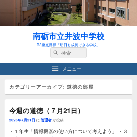
南砺市立井波中学校
R8重点目標「明日も成長できる学校」
検
検
索:
索
メニュー
カテゴリーアーカイブ:
道徳の部屋
今週の道徳（７月21日）
2026年7月21日
に
管理者
が投稿
・１年生「情報機器の使い方について考えよう」 ・３