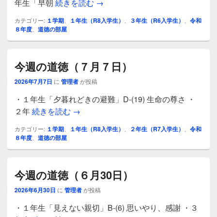
今週の道徳（７月21日）
年生「早朝
続きを読む
→
カテゴリー:
１学期
、
１年生（R8入学生）
、
３年生（R6入学生）
、
令和
８年度
、
道徳の部屋
今週の道徳（７月７日）
2026年7月7日
に
管理者
が投稿
・１年生「夕暮れどきの避難」D-(19) 生命の尊さ ・
今週の道徳（７月７日）
２年
続きを読む
→
カテゴリー:
１学期
、
１年生（R8入学生）
、
２年生（R7入学生）
、
令和
８年度
、
道徳の部屋
今週の道徳（６月30日）
2026年6月30日
に
管理者
が投稿
・１年生「見えない親切」B-(6) 思いやり、感謝 ・３